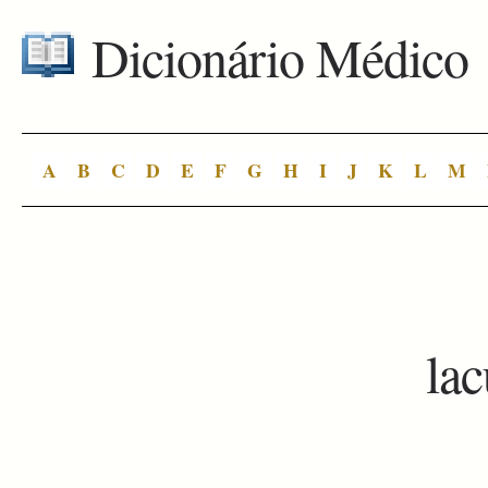
Dicionário Médico
A
B
C
D
E
F
G
H
I
J
K
L
M
la