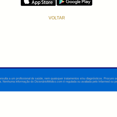
VOLTAR
onsulta a um profissional de saúde, nem quaisquer tratamentos e/ou diagnósticos. Procure 
a. Nenhuma informação do DicionárioMédico.com é regulada ou avaliada pelo Infarmed ou pelo 