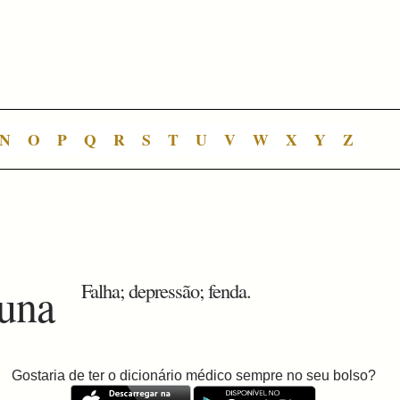
N
O
P
Q
R
S
T
U
V
W
X
Y
Z
cuna
Falha; depressão; fenda.
Gostaria de ter o dicionário médico sempre no seu bolso?