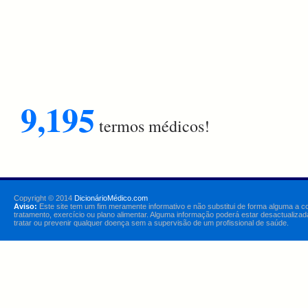
9,195
termos médicos!
Copyright © 2014
DicionárioMédico.com
Aviso:
Este site tem um fim meramente informativo e não substitui de forma alguma a c
tratamento, exercício ou plano alimentar. Alguma informação poderá estar desactualizad
tratar ou prevenir qualquer doença sem a supervisão de um profissional de saúde.