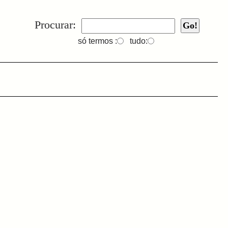
Procurar:
só termos :
tudo: