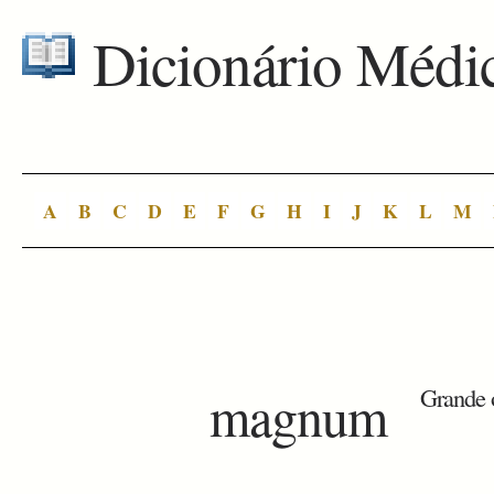
Dicionário Médi
A
B
C
D
E
F
G
H
I
J
K
L
M
magnum
Grande 