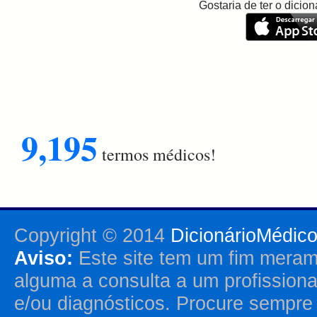
Gostaria de ter o dici
9,195
termos médicos!
Copyright © 2014
DicionárioMédic
Aviso:
Este site tem um fim merame
alguma a consulta a um profission
e/ou diagnósticos. Procure sempr