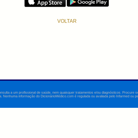
VOLTAR
onsulta a um profissional de saúde, nem quaisquer tratamentos e/ou diagnósticos. Procure 
a. Nenhuma informação do DicionárioMédico.com é regulada ou avaliada pelo Infarmed ou pelo 