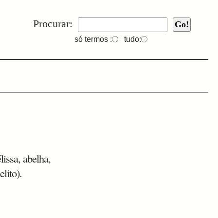
Procurar:
só termos :
tudo:
lissa, abelha,
lito).