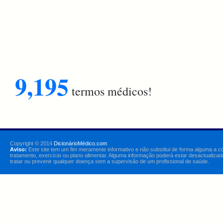
9,195
termos médicos!
Copyright © 2014
DicionárioMédico.com
Aviso:
Este site tem um fim meramente informativo e não substitui de forma alguma a c
tratamento, exercício ou plano alimentar. Alguma informação poderá estar desactualizad
tratar ou prevenir qualquer doença sem a supervisão de um profissional de saúde.