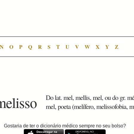
N
O
P
Q
R
S
T
U
V
W
X
Y
Z
melisso
Do lat. mel, mellis, mel, ou do gr. mé
mel, poeta (melífero, melissofobia, me
Gostaria de ter o dicionário médico sempre no seu bolso?