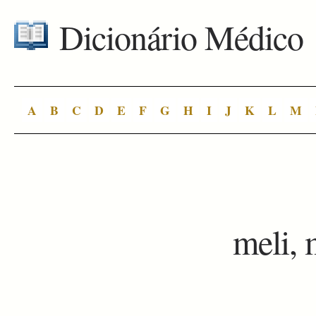
Dicionário Médico
A
B
C
D
E
F
G
H
I
J
K
L
M
meli, 