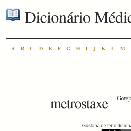
Dicionário Médi
A
B
C
D
E
F
G
H
I
J
K
L
M
metrostaxe
Gotej
Gostaria de ter o dici