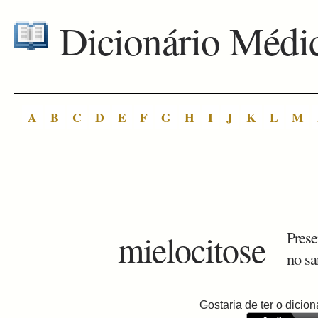
Dicionário Médi
A
B
C
D
E
F
G
H
I
J
K
L
M
mielocitose
Prese
no sa
Gostaria de ter o dici