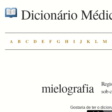
Dicionário Médi
A
B
C
D
E
F
G
H
I
J
K
L
M
mielografia
Regis
sob c
Gostaria de ter o dici