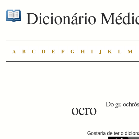
Dicionário Médi
A
B
C
D
E
F
G
H
I
J
K
L
M
ocro
Do gr. ochrós
Gostaria de ter o dici