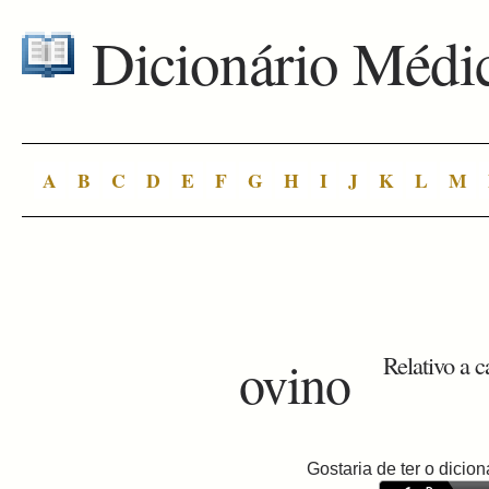
Dicionário Médi
A
B
C
D
E
F
G
H
I
J
K
L
M
ovino
Relativo a c
Gostaria de ter o dici