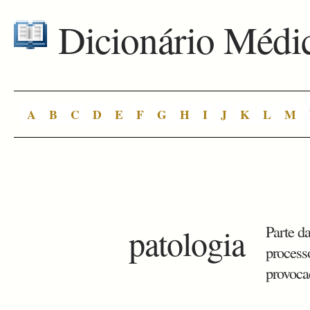
Dicionário Médi
A
B
C
D
E
F
G
H
I
J
K
L
M
patologia
Parte d
processo
provoca