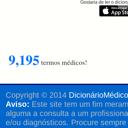
Gostaria de ter o dici
9,195
termos médicos!
Copyright © 2014
DicionárioMédic
Aviso:
Este site tem um fim merame
alguma a consulta a um profission
e/ou diagnósticos. Procure sempr