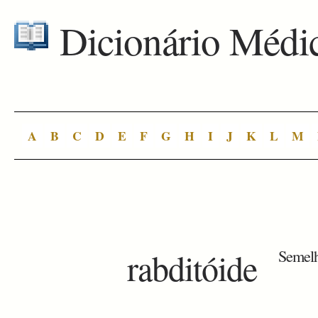
Dicionário Médi
A
B
C
D
E
F
G
H
I
J
K
L
M
rabditóide
Semelh