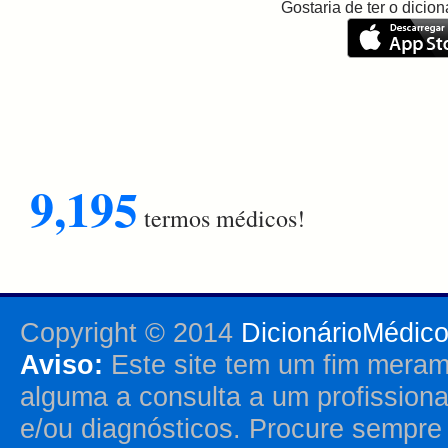
Gostaria de ter o dici
9,195
termos médicos!
Copyright © 2014
DicionárioMédic
Aviso:
Este site tem um fim merame
alguma a consulta a um profission
e/ou diagnósticos. Procure sempr