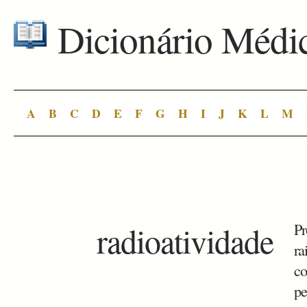
Dicionário Médi
A
B
C
D
E
F
G
H
I
J
K
L
M
radioatividade
Pr
ra
co
pe