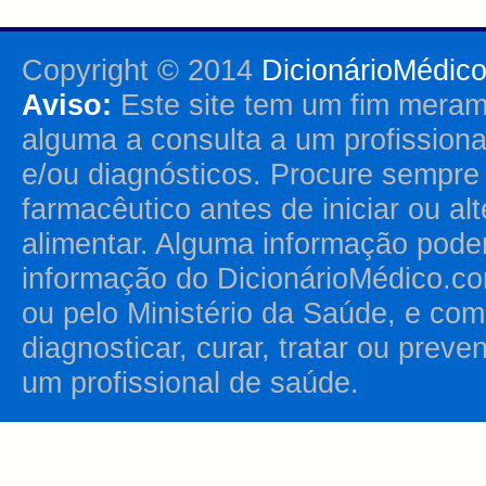
Copyright © 2014
DicionárioMédic
Aviso:
Este site tem um fim merame
alguma a consulta a um profission
e/ou diagnósticos. Procure sempr
farmacêutico antes de iniciar ou al
alimentar. Alguma informação pode
informação do DicionárioMédico.co
ou pelo Ministério da Saúde, e como
diagnosticar, curar, tratar ou prev
um profissional de saúde.