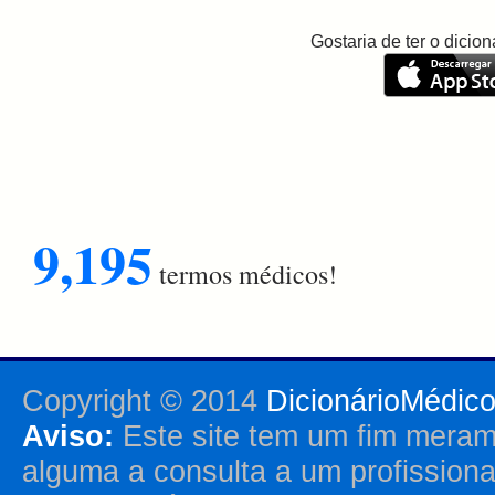
Gostaria de ter o dici
9,195
termos médicos!
Copyright © 2014
DicionárioMédic
Aviso:
Este site tem um fim merame
alguma a consulta a um profission