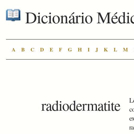
Dicionário Médi
A
B
C
D
E
F
G
H
I
J
K
L
M
radiodermatite
L
c
e
r