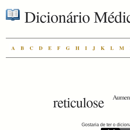
Dicionário Médi
A
B
C
D
E
F
G
H
I
J
K
L
M
reticulose
Aumento
Gostaria de ter o dici