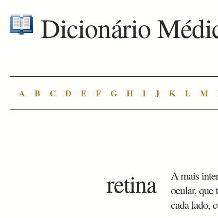
Dicionário Médi
A
B
C
D
E
F
G
H
I
J
K
L
M
retina
A mais inte
ocular, que 
cada lado, 