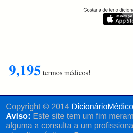
Gostaria de ter o dici
9,195
termos médicos!
Copyright © 2014
DicionárioMédic
Aviso:
Este site tem um fim merame
alguma a consulta a um profission