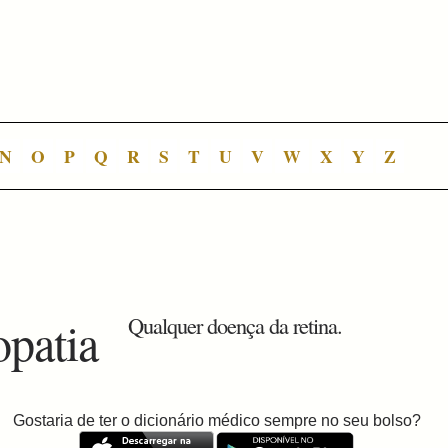
N
O
P
Q
R
S
T
U
V
W
X
Y
Z
opatia
Qualquer doença da retina.
Gostaria de ter o dicionário médico sempre no seu bolso?