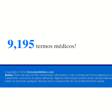
9,195
termos médicos!
Copyright © 2014
DicionárioMédico.com
Aviso:
Este site tem um fim meramente informativo e não substitui de forma alguma a c
tratamento, exercício ou plano alimentar. Alguma informação poderá estar desactualizad
tratar ou prevenir qualquer doença sem a supervisão de um profissional de saúde.