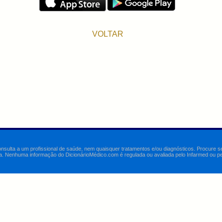
VOLTAR
onsulta a um profissional de saúde, nem quaisquer tratamentos e/ou diagnósticos. Procure 
a. Nenhuma informação do DicionárioMédico.com é regulada ou avaliada pelo Infarmed ou pelo 