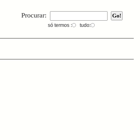
Procurar:
só termos :
tudo: