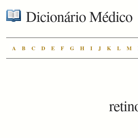
Dicionário Médico
A
B
C
D
E
F
G
H
I
J
K
L
M
retin