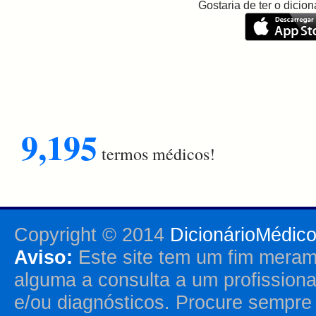
Gostaria de ter o dici
9,195
termos médicos!
Copyright © 2014
DicionárioMédic
Aviso:
Este site tem um fim merame
alguma a consulta a um profission
e/ou diagnósticos. Procure sempr