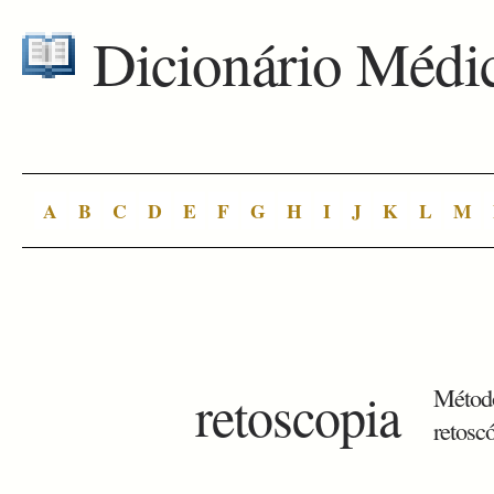
Dicionário Médi
A
B
C
D
E
F
G
H
I
J
K
L
M
retoscopia
Método
retosc