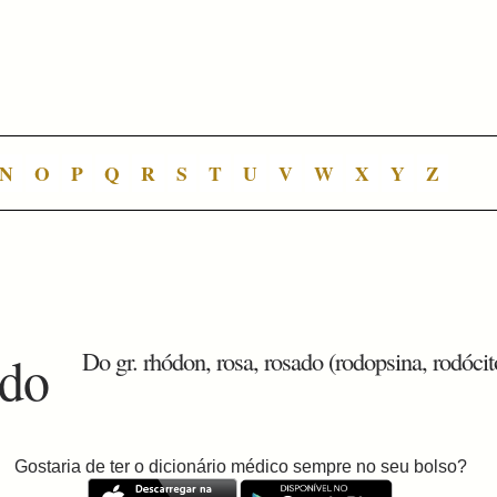
N
O
P
Q
R
S
T
U
V
W
X
Y
Z
odo
Do gr. rhódon, rosa, rosado (rodopsina, rodócit
Gostaria de ter o dicionário médico sempre no seu bolso?