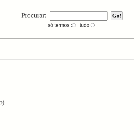
Procurar:
só termos :
tudo:
o).