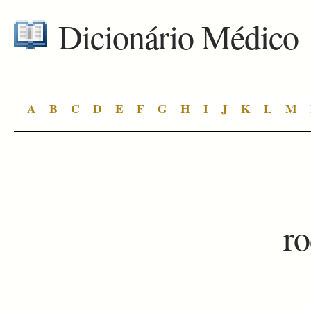
Dicionário Médico
A
B
C
D
E
F
G
H
I
J
K
L
M
r