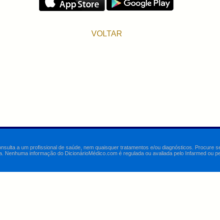
VOLTAR
onsulta a um profissional de saúde, nem quaisquer tratamentos e/ou diagnósticos. Procure 
a. Nenhuma informação do DicionárioMédico.com é regulada ou avaliada pelo Infarmed ou pelo 