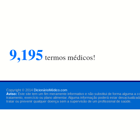
9,195
termos médicos!
Copyright © 2014
DicionárioMédico.com
Aviso:
Este site tem um fim meramente informativo e não substitui de forma alguma a c
tratamento, exercício ou plano alimentar. Alguma informação poderá estar desactualizad
tratar ou prevenir qualquer doença sem a supervisão de um profissional de saúde.