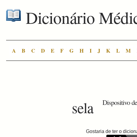
Dicionário Médi
A
B
C
D
E
F
G
H
I
J
K
L
M
sela
Dispositivo d
Gostaria de ter o dici