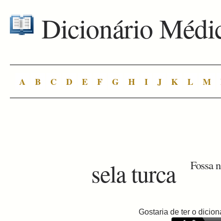
Dicionário Médi
A
B
C
D
E
F
G
H
I
J
K
L
M
sela turca
Fossa n
Gostaria de ter o dici