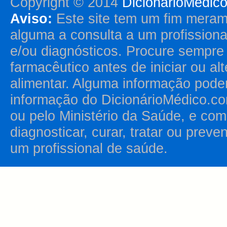
Copyright © 2014
DicionárioMédic
Aviso:
Este site tem um fim merame
alguma a consulta a um profission
e/ou diagnósticos. Procure sempr
farmacêutico antes de iniciar ou al
alimentar. Alguma informação pode
informação do DicionárioMédico.co
ou pelo Ministério da Saúde, e como
diagnosticar, curar, tratar ou prev
um profissional de saúde.