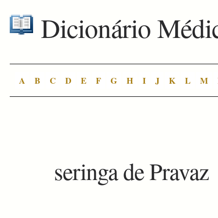
Dicionário Médi
A
B
C
D
E
F
G
H
I
J
K
L
M
seringa de Pravaz