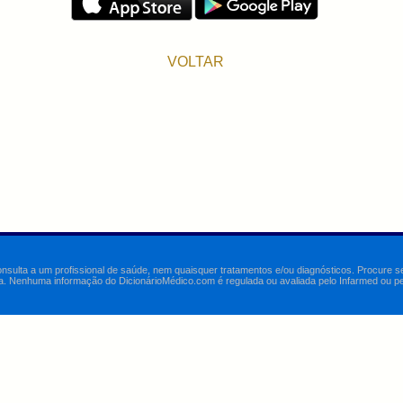
VOLTAR
onsulta a um profissional de saúde, nem quaisquer tratamentos e/ou diagnósticos. Procure 
a. Nenhuma informação do DicionárioMédico.com é regulada ou avaliada pelo Infarmed ou pelo 