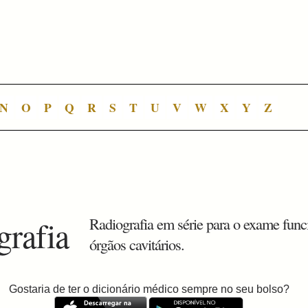
N
O
P
Q
R
S
T
U
V
W
X
Y
Z
grafia
Radiografia em série para o exame func
órgãos cavitários.
Gostaria de ter o dicionário médico sempre no seu bolso?