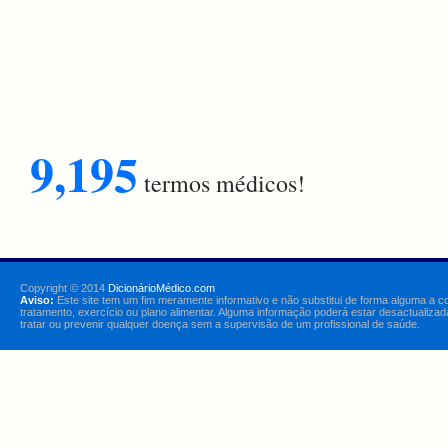
9,195
termos médicos!
Copyright © 2014
DicionárioMédico.com
Aviso:
Este site tem um fim meramente informativo e não substitui de forma alguma a c
tratamento, exercício ou plano alimentar. Alguma informação poderá estar desactualizad
tratar ou prevenir qualquer doença sem a supervisão de um profissional de saúde.