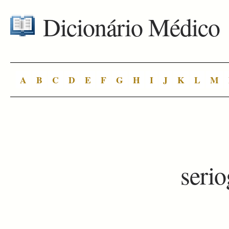
Dicionário Médico
A
B
C
D
E
F
G
H
I
J
K
L
M
serio