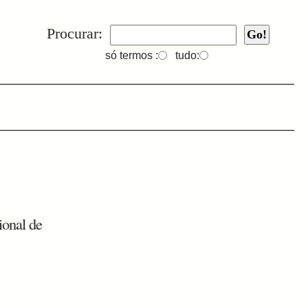
Procurar:
só termos :
tudo:
ional de