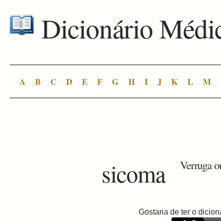
Dicionário Médi
A
B
C
D
E
F
G
H
I
J
K
L
M
sicoma
Verruga o
Gostaria de ter o dici