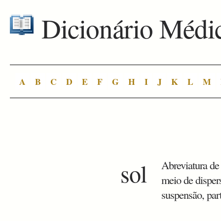
Dicionário Médi
A
B
C
D
E
F
G
H
I
J
K
L
M
sol
Abreviatura de 
meio de disper
suspensão, part