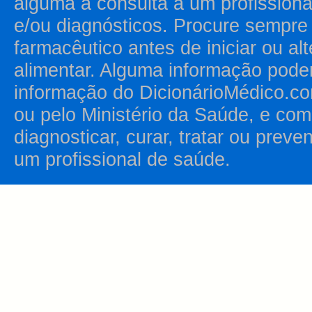
alguma a consulta a um profission
e/ou diagnósticos. Procure sempr
farmacêutico antes de iniciar ou al
alimentar. Alguma informação pode
informação do DicionárioMédico.co
ou pelo Ministério da Saúde, e como
diagnosticar, curar, tratar ou prev
um profissional de saúde.