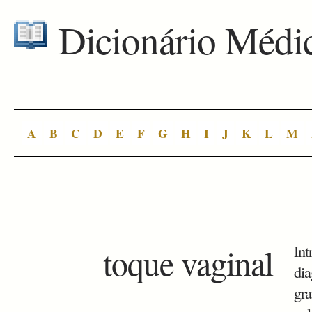
Dicionário Médi
A
B
C
D
E
F
G
H
I
J
K
L
M
toque vaginal
Int
dia
gra