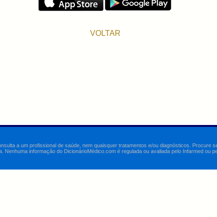
VOLTAR
onsulta a um profissional de saúde, nem quaisquer tratamentos e/ou diagnósticos. Procure 
a. Nenhuma informação do DicionárioMédico.com é regulada ou avaliada pelo Infarmed ou pelo 