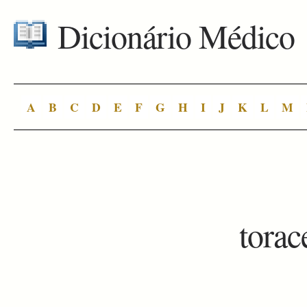
Dicionário Médico
A
B
C
D
E
F
G
H
I
J
K
L
M
torac