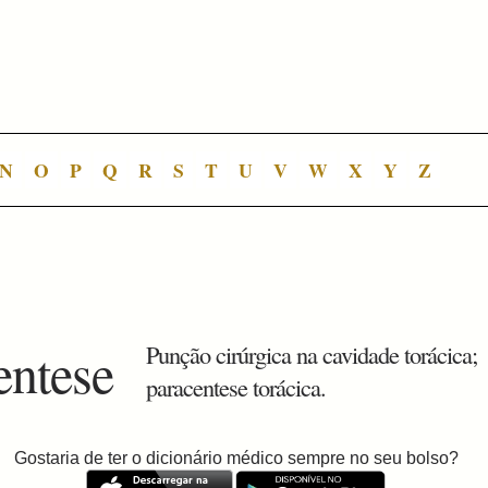
N
O
P
Q
R
S
T
U
V
W
X
Y
Z
entese
Punção cirúrgica na cavidade torácica;
paracentese torácica.
Gostaria de ter o dicionário médico sempre no seu bolso?