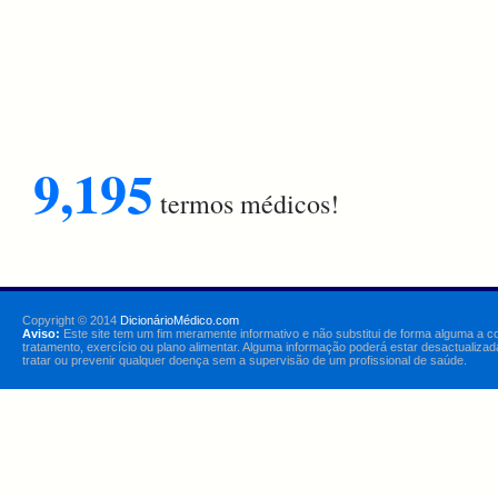
9,195
termos médicos!
Copyright © 2014
DicionárioMédico.com
Aviso:
Este site tem um fim meramente informativo e não substitui de forma alguma a c
tratamento, exercício ou plano alimentar. Alguma informação poderá estar desactualizad
tratar ou prevenir qualquer doença sem a supervisão de um profissional de saúde.