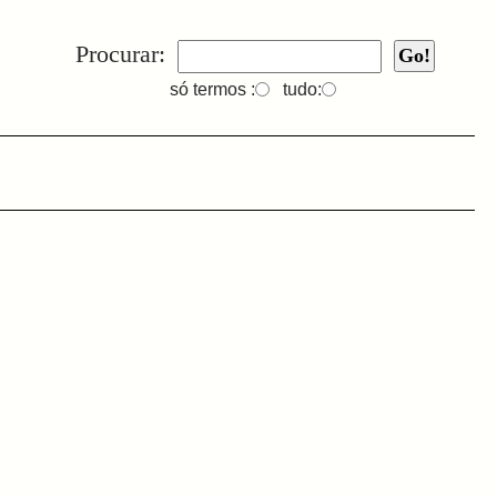
Procurar:
só termos :
tudo: