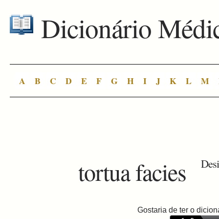
Dicionário Médi
A
B
C
D
E
F
G
H
I
J
K
L
M
tortua facies
Desi
Gostaria de ter o dici