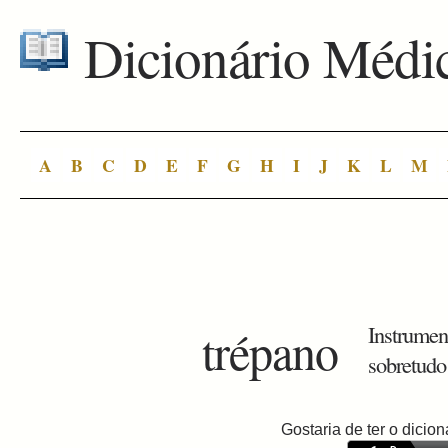
Dicionário Médi
A
B
C
D
E
F
G
H
I
J
K
L
M
trépano
Instrumen
sobretudo
Gostaria de ter o dici