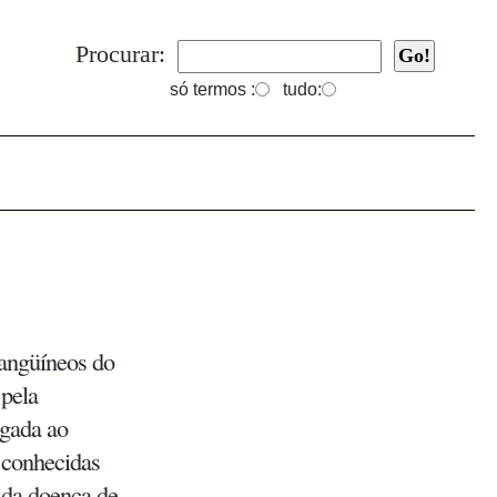
Procurar:
só termos :
tudo:
sangüíneos do
 pela
igada ao
s conhecidas
 da doença de