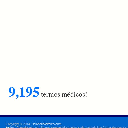
9,195
termos médicos!
Copyright © 2014
DicionárioMédico.com
Aviso:
Este site tem um fim meramente informativo e não substitui de forma alguma a c