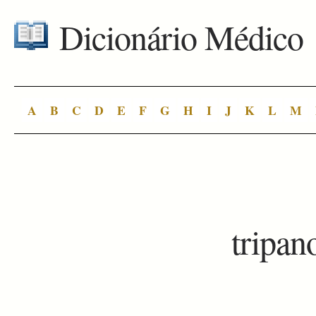
Dicionário Médico
A
B
C
D
E
F
G
H
I
J
K
L
M
tripa