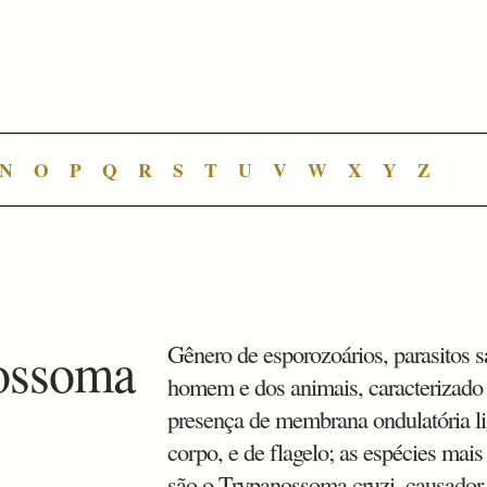
N
O
P
Q
R
S
T
U
V
W
X
Y
Z
nossoma
Gênero de esporozoários, parasitos 
homem e dos animais, caracterizado
presença de membrana ondulatória l
corpo, e de flagelo; as espécies mai
são o Trypanossoma cruzi, causador