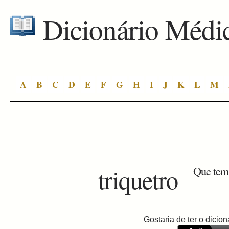
Dicionário Médi
A
B
C
D
E
F
G
H
I
J
K
L
M
triquetro
Que tem 
Gostaria de ter o dici