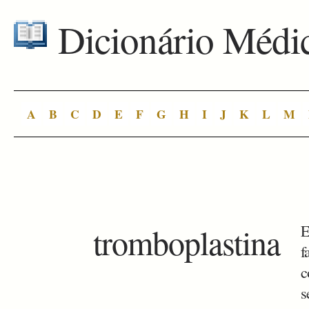
Dicionário Médi
A
B
C
D
E
F
G
H
I
J
K
L
M
tromboplastina
E
f
c
s