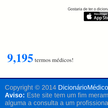
Gostaria de ter o dici
9,195
termos médicos!
Copyright © 2014
DicionárioMédic
Aviso:
Este site tem um fim merame
alguma a consulta a um profission