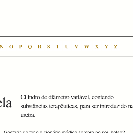
N
O
P
Q
R
S
T
U
V
W
X
Y
Z
ela
Cilindro de diâmetro variável, contendo
substâncias terapêuticas, para ser introduzido n
uretra.
Gostaria de ter o dicionário médico sempre no seu bolso?