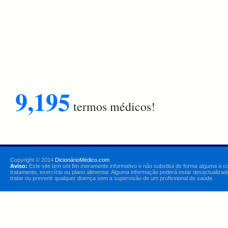
9,195
termos médicos!
Copyright © 2014
DicionárioMédico.com
Aviso:
Este site tem um fim meramente informativo e não substitui de forma alguma a c
tratamento, exercício ou plano alimentar. Alguma informação poderá estar desactualizad
tratar ou prevenir qualquer doença sem a supervisão de um profissional de saúde.