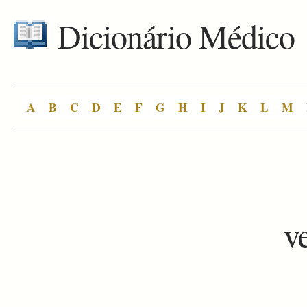
Dicionário Médico
A
B
C
D
E
F
G
H
I
J
K
L
M
v