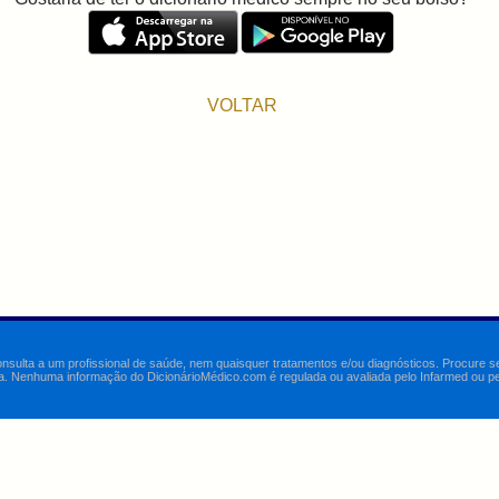
VOLTAR
onsulta a um profissional de saúde, nem quaisquer tratamentos e/ou diagnósticos. Procure 
a. Nenhuma informação do DicionárioMédico.com é regulada ou avaliada pelo Infarmed ou pelo 