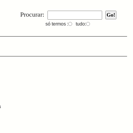
Procurar:
só termos :
tudo:
a