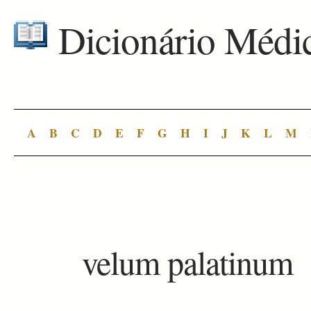
Dicionário Médi
A
B
C
D
E
F
G
H
I
J
K
L
M
velum palatinum