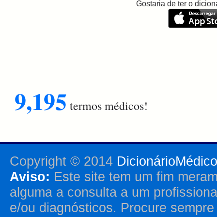
Gostaria de ter o dici
9,195
termos médicos!
Copyright © 2014
DicionárioMédic
Aviso:
Este site tem um fim merame
alguma a consulta a um profission
e/ou diagnósticos. Procure sempr