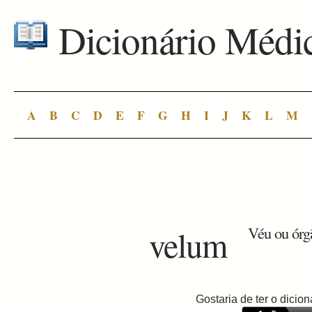
Dicionário Médi
A
B
C
D
E
F
G
H
I
J
K
L
M
velum
Véu ou órg
Gostaria de ter o dici