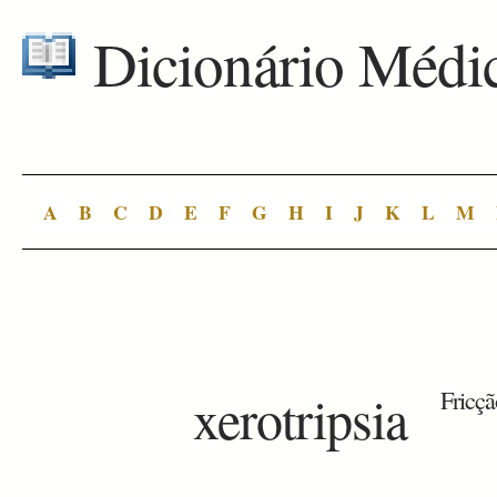
Dicionário Médi
A
B
C
D
E
F
G
H
I
J
K
L
M
xerotripsia
Fricçã