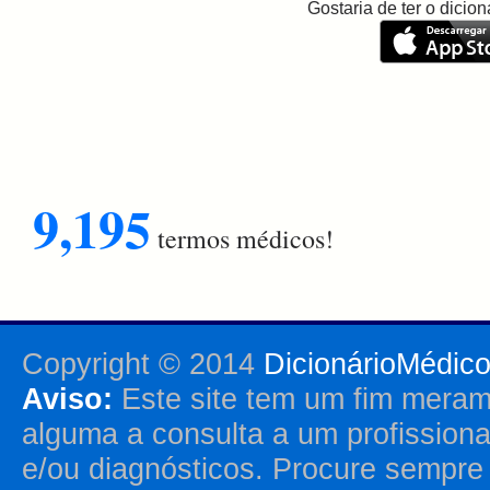
Gostaria de ter o dici
9,195
termos médicos!
Copyright © 2014
DicionárioMédic
Aviso:
Este site tem um fim merame
alguma a consulta a um profission
e/ou diagnósticos. Procure sempr