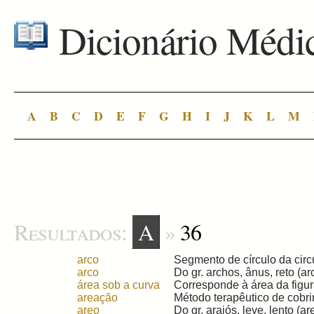
Dicionário Médi
A
B
C
D
E
F
G
H
I
J
K
L
M
Resultados:
A
»
36
arco
Segmento de círculo da circu
arco
Do gr. archos, ânus, reto (arc
área sob a curva
Corresponde à área da figura
areação
Método terapêutico de cobrir
areo
Do gr. araiós, leve, lento (are