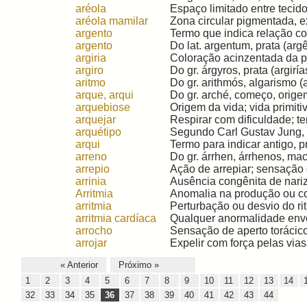
aréola
Espaço limitado entre tecido
aréola mamilar
Zona circular pigmentada, ex
argento
Termo que indica relação com
argento
Do lat. argentum, prata (argên
argiria
Coloração acinzentada da p
argiro
Do gr. árgyros, prata (argirías
aritmo
Do gr. arithmós, algarismo (a
arque, arqui
Do gr. arché, começo, origem,
arquebiose
Origem da vida; vida primiti
arquejar
Respirar com dificuldade; ter
arquétipo
Segundo Carl Gustav Jung, p
arqui
Termo para indicar antigo, pri
arreno
Do gr. árrhen, árrhenos, mac
arrepio
Ação de arrepiar; sensação 
arrinia
Ausência congênita de nariz.
Arritmia
Anomalia na produção ou con
arritmia
Perturbação ou desvio do ritm
arritmia cardíaca
Qualquer anormalidade envol
arrocho
Sensação de aperto torácico (
arrojar
Expelir com força pelas vias n
« Anterior
Próximo »
1
2
3
4
5
6
7
8
9
10
11
12
13
14
32
33
34
35
36
37
38
39
40
41
42
43
44