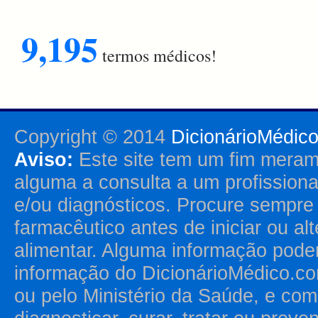
9,195
termos médicos!
Copyright © 2014
DicionárioMédic
Aviso:
Este site tem um fim merame
alguma a consulta a um profission
e/ou diagnósticos. Procure sempr
farmacêutico antes de iniciar ou al
alimentar. Alguma informação pode
informação do DicionárioMédico.co
ou pelo Ministério da Saúde, e como