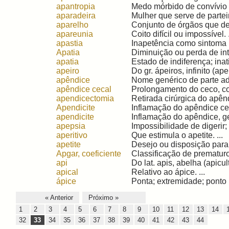
apantropia
Medo mórbido de convívio 
aparadeira
Mulher que serve de parteir
aparelho
Conjunto de órgãos que de
apareunia
Coito difícil ou impossível. .
apastia
Inapetência como sintoma n
Apatia
Diminuição ou perda de inte
apatia
Estado de indiferença; inat
apeiro
Do gr. ápeiros, infinito (apei
apêndice
Nome genérico de parte ade
apêndice cecal
Prolongamento do ceco, com
apendicectomia
Retirada cirúrgica do apênd
Apendicite
Inflamação do apêndice cec
apendicite
Inflamação do apêndice, ge
apepsia
Impossibilidade de digerir
aperitivo
Que estimula o apetite. ...
apetite
Desejo ou disposição para i
Apgar, coeficiente
Classificação de prematuro
api
Do lat. apis, abelha (apicult
apical
Relativo ao ápice. ...
ápice
Ponta; extremidade; ponto
« Anterior
Próximo »
1
2
3
4
5
6
7
8
9
10
11
12
13
14
32
33
34
35
36
37
38
39
40
41
42
43
44