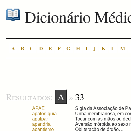
Dicionário Médi
A
B
C
D
E
F
G
H
I
J
K
L
M
Resultados:
A
»
33
APAE
Sigla da Associação de Pai
apaloniquia
Unha membranosa, em corni
apalpar
Tocar com as mãos ou dedos
apandria
Aversão mórbida ao sexo m
apantismo
Obliteração de órgão. ...