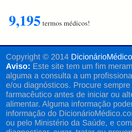
9,195
termos médicos!
Copyright © 2014
DicionárioMédic
Aviso:
Este site tem um fim merame
alguma a consulta a um profission
e/ou diagnósticos. Procure sempr
farmacêutico antes de iniciar ou al
alimentar. Alguma informação pode
informação do DicionárioMédico.co
ou pelo Ministério da Saúde, e como