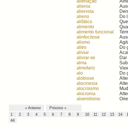
alienação
Alhe
alienia
Ausê
alienista
Deno
alieno
Do l
alifático
Que 
alimento
Qual
alimento funcional
Term
alinfocitose
Ausê
alismo
Agit
alitro
Do g
aliviar
Acal
aliviar-se
Dar 
alma
Subs
almofariz
Vas
alo
Do g
alobiose
Alte
alocinesia
Alte
alocroismo
Muda
alocronia
Alte
aloerotismo
Orie
« Anterior
Próximo »
1
2
3
4
5
6
7
8
9
10
11
12
13
14
44