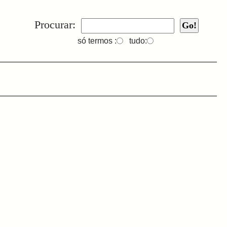
Procurar:
só termos :
tudo: