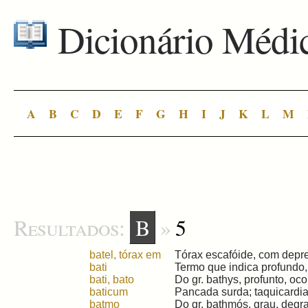
Dicionário Médi
A
B
C
D
E
F
G
H
I
J
K
L
M
Resultados:
B
»
5
batel, tórax em
Tórax escafóide, com depres
bati
Termo que indica profundo, 
bati, bato
Do gr. bathys, profunto, oco 
baticum
Pancada surda; taquicardia (
batmo
Do gr. bathmós, grau, degra