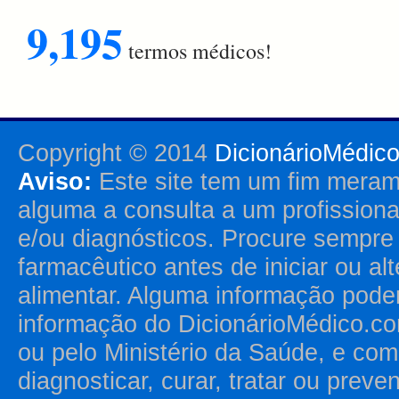
9,195
termos médicos!
Copyright © 2014
DicionárioMédic
Aviso:
Este site tem um fim merame
alguma a consulta a um profission
e/ou diagnósticos. Procure sempr
farmacêutico antes de iniciar ou al
alimentar. Alguma informação pode
informação do DicionárioMédico.co
ou pelo Ministério da Saúde, e como
diagnosticar, curar, tratar ou prev