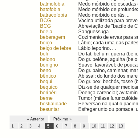
batmofobia
Medo mórbido de escadas ou
batofobia
Medo mórbido de profundeza
batracofobia
Medo mórbido de rãs. ...
BCG
Vacina utilizada para preve
BCG
Abreviação de "bacilo de C
bdela
Sanguessuga. ...
beberagem
Cozimento de ervas para se
beiço
Lábio; cada uma das partes 
beiço de lebre
Lábio leporino. ...
beli
Do lat. bellum, guerra (belic
belono
Do gr. belóne, agulha (belon
benigno
Suave; favorável; de pouca 
beno
Do gr. baíno, caminhar, marc
bêntico
Abissal; do fundo dos mares.
bequi
Do gr. bex, bechós, tosse (b
béquico
Diz-se de qualquer medicam
beribéri
Doença carencial; avitamin
berne
Tumor (miíase furunculóide
bestialidade
Perversão na qual o pacien
besuntar
Esfregar unto ou pomada; u
« Anterior
Próximo »
1
2
3
4
5
6
7
8
9
10
11
12
13