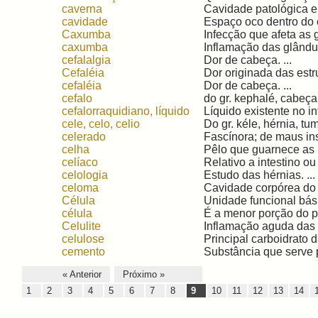
caverna
Cavidade patológica e
cavidade
Espaço oco dentro do 
Caxumba
Infecção que afeta as g
caxumba
Inflamação das glândula
cefalalgia
Dor de cabeça. ...
Cefaléia
Dor originada das estru
cefaléia
Dor de cabeça. ...
cefalo
do gr. kephalé, cabeça (
cefalorraquidiano, líquido
Líquido existente no in
cele, celo, celio
Do gr. kéle, hérnia, tum
celerado
Fascínora; de maus inst
celha
Pêlo que guarnece as p
celíaco
Relativo a intestino ou 
celologia
Estudo das hérnias. ...
celoma
Cavidade corpórea do e
Célula
Unidade funcional bási
célula
É a menor porção do p
Celulite
Inflamação aguda das e
celulose
Principal carboidrato 
cemento
Substância que serve 
« Anterior
Próximo »
1
2
3
4
5
6
7
8
9
10
11
12
13
14