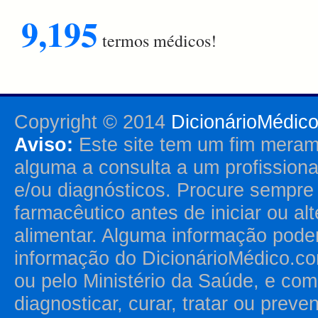
9,195
termos médicos!
Copyright © 2014
DicionárioMédic
Aviso:
Este site tem um fim merame
alguma a consulta a um profission
e/ou diagnósticos. Procure sempr
farmacêutico antes de iniciar ou al
alimentar. Alguma informação pode
informação do DicionárioMédico.co
ou pelo Ministério da Saúde, e como
diagnosticar, curar, tratar ou prev