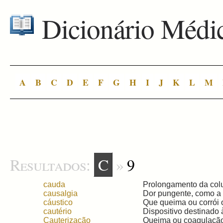
Dicionário Médi
A
B
C
D
E
F
G
H
I
J
K
L
M
Resultados:
C
»
9
cauda
Prolongamento da colun
causalgia
Dor pungente, como a 
cáustico
Que queima ou corrói os
cautério
Dispositivo destinado 
Cauterização
Queima ou coagulação d