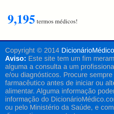
9,195
termos médicos!
Copyright © 2014
DicionárioMédic
Aviso:
Este site tem um fim merame
alguma a consulta a um profission
e/ou diagnósticos. Procure sempr
farmacêutico antes de iniciar ou al
alimentar. Alguma informação pode
informação do DicionárioMédico.co
ou pelo Ministério da Saúde, e como