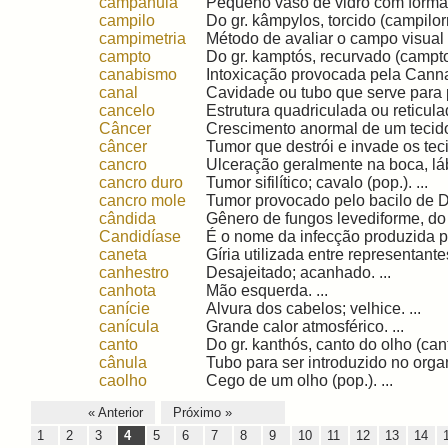
campânula
Pequeno vaso de vidro com forma d
campilo
Do gr. kâmpylos, torcido (campilorr
campimetria
Método de avaliar o campo visual 
campto
Do gr. kamptós, recurvado (camptoda
canabismo
Intoxicação provocada pela Canna
canal
Cavidade ou tubo que serve para 
cancelo
Estrutura quadriculada ou reticulad
Câncer
Crescimento anormal de um tecido c
câncer
Tumor que destrói e invade os teci
cancro
Ulceração geralmente na boca, lábi
cancro duro
Tumor sifilítico; cavalo (pop.). ...
cancro mole
Tumor provocado pelo bacilo de Du
cândida
Gênero de fungos levediforme, do 
Candidíase
É o nome da infecção produzida pe
caneta
Gíria utilizada entre representant
canhestro
Desajeitado; acanhado. ...
canhota
Mão esquerda. ...
canície
Alvura dos cabelos; velhice. ...
canícula
Grande calor atmosférico. ...
canto
Do gr. kanthós, canto do olho (canti
cânula
Tubo para ser introduzido no organ
caolho
Cego de um olho (pop.). ...
« Anterior
Próximo »
1
2
3
4
5
6
7
8
9
10
11
12
13
14