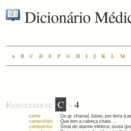
Dicionário Médi
A
B
C
D
E
F
G
H
I
J
K
L
M
Resultados:
C
»
4
came
Do gr. chamaí, baixo, por terra (cam
camecéfalo
Que tem a cabeça chata. ...
campainha
Sinal de alarme elétrico; úvula (pop.