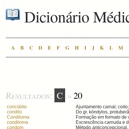
Dicionário Médi
A
B
C
D
E
F
G
H
I
J
K
L
M
Resultados:
C
»
20
concúbito
Ajuntamento carnal; coito; 
condilo
Do gr. kóndylos, protuberân
Condiloma
Formação em formato de ve
condiloma
Excrescência carnuda e do
condom
Método anticoncepcional, 