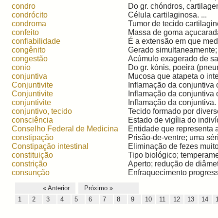
condro
Do gr. chóndros, cartilage
condrócito
Célula cartilaginosa. ...
condroma
Tumor de tecido cartilagino
confeito
Massa de goma açucarada 
confiabilidade
É a extensão em que medi
congênito
Gerado simultaneamente; h
congestão
Acúmulo exagerado de san
conio
Do gr. kónis, poeira (pneu
conjuntiva
Mucosa que atapeta o inter
Conjuntivite
Inflamação da conjuntiva o
Conjuntivite
Inflamação da conjuntiva o
conjuntivite
Inflamação da conjuntiva. .
conjuntivo, tecido
Tecido formado por diverso
consciência
Estado de vigília do indiví
Conselho Federal de Medicina
Entidade que representa a
constipação
Prisão-de-ventre; uma séri
Constipação intestinal
Eliminação de fezes muito
constituição
Tipo biológico; temperame
constrição
Aperto; redução de diâmet
consunção
Enfraquecimento progressi
« Anterior
Próximo »
1
2
3
4
5
6
7
8
9
10
11
12
13
14