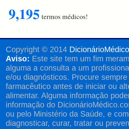
9,195
termos médicos!
Copyright © 2014
DicionárioMédic
Aviso:
Este site tem um fim merame
alguma a consulta a um profission
e/ou diagnósticos. Procure sempr
farmacêutico antes de iniciar ou al
alimentar. Alguma informação pode
informação do DicionárioMédico.co
ou pelo Ministério da Saúde, e como
diagnosticar, curar, tratar ou prev