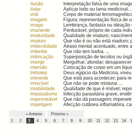
ilusão
Interpretação falsa de uma imagem
ilutar
Aplicar lodo ou lama medicinal. ..
imã
Corpo de material ferromagnétic
imagem
Figura; representação física de u
imago
Lembrança, fantasia ou ideação 
imanente
Perdurável; próprio de cada indiví
imaturidade
Qualidade de imaturo; nascimento
imaturo
Que não é ou não está maduro; pr
imbecilidade
Atraso mental acentuado, entre a d
imberbe
Que não tem barba. ...
imbricação
Superposição de tecidos ou órgã
imergir
Mergulhar; afundar; desaparecer 
imersão
Colocação de corpo em um líquido
Imhotep
Deus egípcio da Medicina, viveu 
iminente
Que está para acontecer; para rea
imiscível
Que não se pode misturar. ...
imobilidade
Qualidade de que é imóvel; repous
Impaludismo
Infecção parasitária grave, endê
impermeável
Que não dá passagem; impenetráv
impetigem
Afecção cutânea inflamatória, ca
« Anterior
Próximo »
1
2
3
4
5
6
7
8
9
10
11
12
13
14