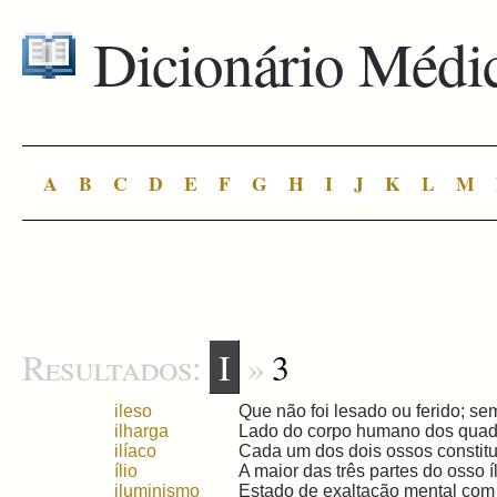
Dicionário Médi
A
B
C
D
E
F
G
H
I
J
K
L
M
Resultados:
I
»
3
ileso
Que não foi lesado ou ferido; sem 
ilharga
Lado do corpo humano dos quadri
ilíaco
Cada um dos dois ossos constituído
ílio
A maior das três partes do osso íli
iluminismo
Estado de exaltação mental com 