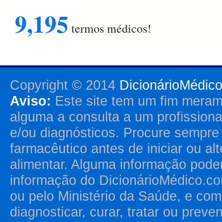
9,195
termos médicos!
Copyright © 2014
DicionárioMédic
Aviso:
Este site tem um fim merame
alguma a consulta a um profission
e/ou diagnósticos. Procure sempr
farmacêutico antes de iniciar ou al
alimentar. Alguma informação pode
informação do DicionárioMédico.co
ou pelo Ministério da Saúde, e como
diagnosticar, curar, tratar ou prev