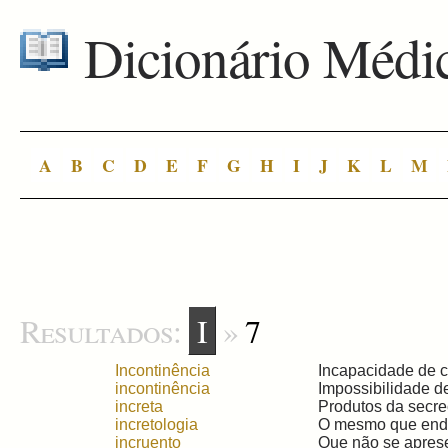
Dicionário Médi
A
B
C
D
E
F
G
H
I
J
K
L
M
Resultados:
I
»
7
Incontinência
Incapacidade de co
incontinência
Impossibilidade de
increta
Produtos da secre
incretologia
O mesmo que endoc
incruento
Que não se aprese