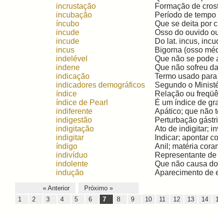
incrustação
Formação de crosta
incubação
Período de tempo 
íncubo
Que se deita por ci
incude
Osso do ouvido ou 
incude
Do lat. incus, incu
incus
Bigorna (osso médi
indelével
Que não se pode ap
indene
Que não sofreu dan
indicação
Termo usado para d
indicadores demográficos
Segundo o Ministé
índice
Relação ou freqüê
índice de Pearl
É um índice de gr
indiferente
Apático; que não t
indigestão
Perturbação gástri
indigitação
Ato de indigitar; i
indigitar
Indicar; apontar co
índigo
Anil; matéria coran
indivíduo
Representante de c
indolente
Que não causa dor; 
indução
Aparecimento de e
« Anterior
Próximo »
1
2
3
4
5
6
7
8
9
10
11
12
13
14