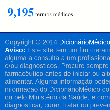
9,195
termos médicos!
Copyright © 2014
DicionárioMédic
Aviso:
Este site tem um fim merame
alguma a consulta a um profission
e/ou diagnósticos. Procure sempr
farmacêutico antes de iniciar ou al
alimentar. Alguma informação pode
informação do DicionárioMédico.co
ou pelo Ministério da Saúde, e como
diagnosticar, curar, tratar ou prev