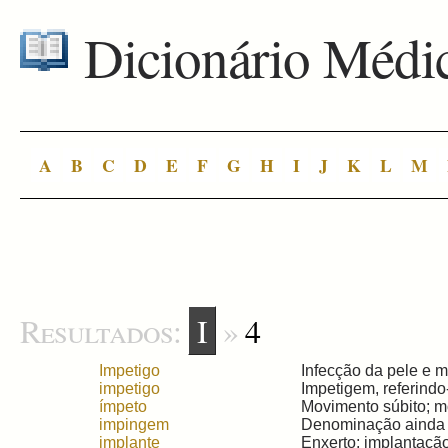
Dicionário Médi
A
B
C
D
E
F
G
H
I
J
K
L
M
Resultados:
I
»
4
Impetigo
Infecção da pele e 
impetigo
Impetigem, referindo
ímpeto
Movimento súbito; mo
impingem
Denominação ainda c
implante
Enxerto; implantação