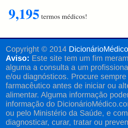
9,195
termos médicos!
Copyright © 2014
DicionárioMédic
Aviso:
Este site tem um fim merame
alguma a consulta a um profission
e/ou diagnósticos. Procure sempr
farmacêutico antes de iniciar ou al
alimentar. Alguma informação pode
informação do DicionárioMédico.co
ou pelo Ministério da Saúde, e como
diagnosticar, curar, tratar ou prev