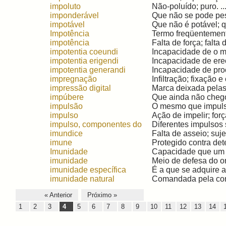
impoluto
Não-poluído; puro. ..
imponderável
Que não se pode pes
impotável
Que não é potável; q
Impotência
Termo freqüentemente
impotência
Falta de força; falta
impotentia coeundi
Incapacidade de o ma
impotentia erigendi
Incapacidade de ereç
impotentia generandi
Incapacidade de procr
impregnação
Infiltração; fixação 
impressão digital
Marca deixada pelas 
impúbere
Que ainda não chego
impulsão
O mesmo que impulso; 
impulso
Ação de impelir; forç
impulso, componentes do
Diferentes impulsos 
imundice
Falta de asseio; sujeir
imune
Protegido contra det
Imunidade
Capacidade que um i
imunidade
Meio de defesa do or
imunidade específica
É a que se adquire 
imunidade natural
Comandada pela cons
« Anterior
Próximo »
1
2
3
4
5
6
7
8
9
10
11
12
13
14