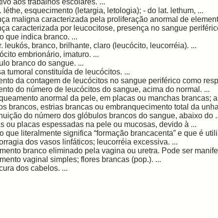
ivo aos trabalhos escolares. ...
. léthe, esquecimento (letargia, letologia); - do lat. lethum, ...
ça maligna caracterizada pela proliferação anormal de elemento
ça caracterizada por leucocitose, presença no sangue periférico
 que indica branco. ...
. leukós, branco, brilhante, claro (leucócito, leucorréia). ...
cito embrionário, imaturo. ...
ulo branco do sangue. ...
 tumoral constituída de leucócitos. ...
nto da contagem de leucócitos no sangue periférico como respo
nto do número de leucócitos do sangue, acima do normal. ...
queamento anormal da pele, em placas ou manchas brancas; au
os brancos, estrias brancas ou embranquecimento total da unha.
nuição do número dos glóbulos brancos do sangue, abaixo do ..
s ou placas espessadas na pele ou mucosas, devido à ...
 que literalmente significa “formação brancacenta” e que é utili
ragia dos vasos linfáticos; leucorréia excessiva. ...
imento branco eliminado pela vagina ou uretra. Pode ser manifes
mento vaginal simples; flores brancas (pop.). ...
ura dos cabelos. ...