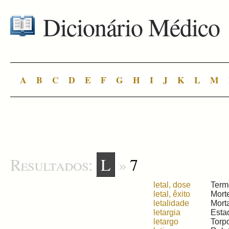
Dicionário Médico
A
B
C
D
E
F
G
H
I
J
K
L
M
Resultados:
L
»
7
letal, dose
Term
letal, êxito
Morte
letalidade
Morta
letargia
Estad
letargo
Torpo