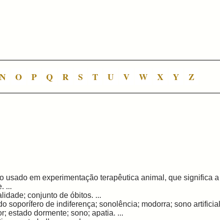
N
O
P
Q
R
S
T
U
V
W
X
Y
Z
o usado em experimentação terapêutica animal, que significa a 
. ...
lidade; conjunto de óbitos. ...
o soporífero de indiferença; sonolência; modorra; sono artificial
r; estado dormente; sono; apatia. ...