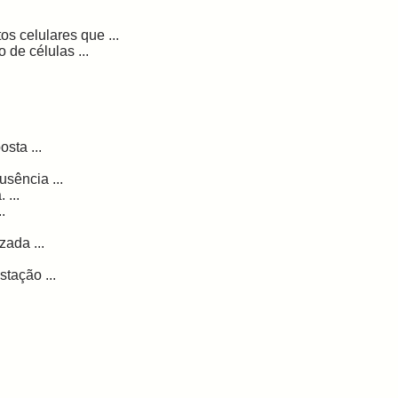
s celulares que ...
 de células ...
sta ...
sência ...
 ...
.
zada ...
tação ...