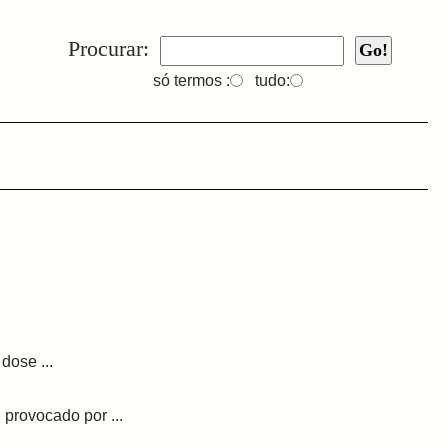
Procurar:
só termos :
tudo:
dose ...
 provocado por ...