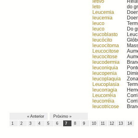
letivo
Relat
leto
do gr
Leucemia
Doen
leucemia
Doen
leuco
Termo
leuco
Do gr
leucoblasto
Leucó
leucócito
Glób
leucocitoma
Massa
Leucocitose
Aume
leucocitose
Aume
leucodermia
Bran
leuconiquia
Pont
leucopenia
Dimi
leucoplaquia
Zona
Leucoplasia
Termo
leucorragia
Hemor
Leucorréia
Corr
leucorréia
Corri
leucotricose
Branc
« Anterior
Próximo »
1
2
3
4
5
6
7
8
9
10
11
12
13
14