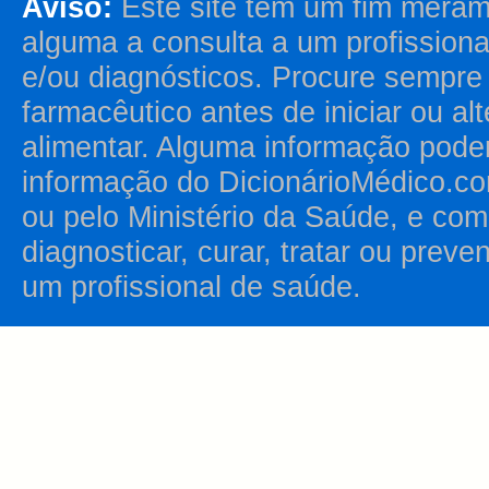
Aviso:
Este site tem um fim merame
alguma a consulta a um profission
e/ou diagnósticos. Procure sempr
farmacêutico antes de iniciar ou al
alimentar. Alguma informação pode
informação do DicionárioMédico.co
ou pelo Ministério da Saúde, e como
diagnosticar, curar, tratar ou prev
um profissional de saúde.