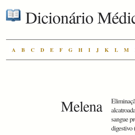
Dicionário Médi
A
B
C
D
E
F
G
H
I
J
K
L
M
Melena
Eliminaçã
alcatroad
sangue pr
digestivo