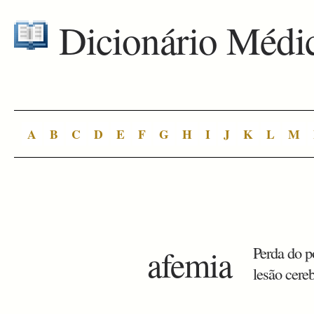
Dicionário Médi
A
B
C
D
E
F
G
H
I
J
K
L
M
afemia
Perda do p
lesão cereb