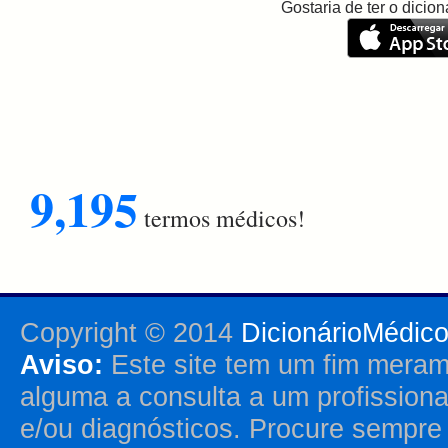
Gostaria de ter o dici
9,195
termos médicos!
Copyright © 2014
DicionárioMédic
Aviso:
Este site tem um fim merame
alguma a consulta a um profission
e/ou diagnósticos. Procure sempr