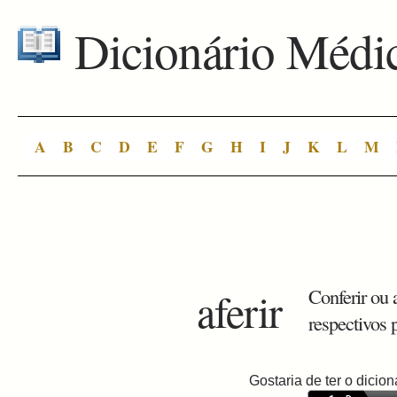
Dicionário Médi
A
B
C
D
E
F
G
H
I
J
K
L
M
aferir
Conferir ou 
respectivos 
Gostaria de ter o dici