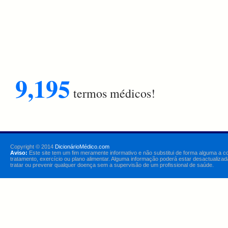
9,195
termos médicos!
Copyright © 2014
DicionárioMédico.com
Aviso:
Este site tem um fim meramente informativo e não substitui de forma alguma a c
tratamento, exercício ou plano alimentar. Alguma informação poderá estar desactualizad
tratar ou prevenir qualquer doença sem a supervisão de um profissional de saúde.