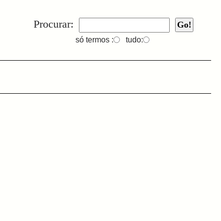
Procurar:
só termos :
tudo: