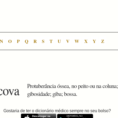
N
O
P
Q
R
S
T
U
V
W
X
Y
Z
cova
Protuberância óssea, no peito ou na coluna;
gibosidade; giba; bossa.
Gostaria de ter o dicionário médico sempre no seu bolso?