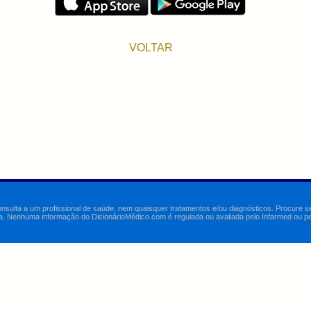
VOLTAR
onsulta a um profissional de saúde, nem quaisquer tratamentos e/ou diagnósticos. Procure 
a. Nenhuma informação do DicionárioMédico.com é regulada ou avaliada pelo Infarmed ou pelo 