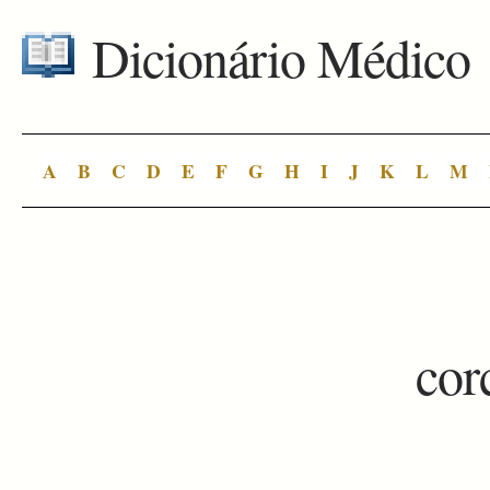
Dicionário Médico
A
B
C
D
E
F
G
H
I
J
K
L
M
cor