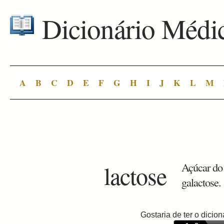
Dicionário Médi
A
B
C
D
E
F
G
H
I
J
K
L
M
lactose
Açúcar do 
galactose.
Gostaria de ter o dici